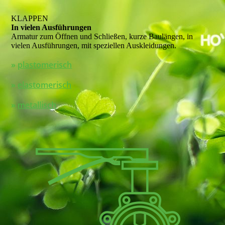
KLAPPEN
In vielen Aus­füh­run­gen
Armatur zum Öffnen und Schließen, kurze Baulängen, in
vielen Aus­füh­run­gen, mit speziellen Auskleidungen.
»
plastomerisch
»
elastomerisch
»
metallisch