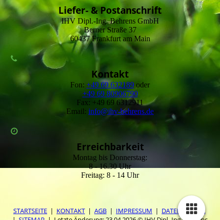
Liefer- & Postanschrift
IHV Dipl.-Ing. Behrens GmbH
Berner Straße 37
60437 Frankfurt am Main
Kontakt
Fon:
+49 69 632189
oder
+49 69 80906790
Fax: +49 69 6312911
Email:
info@ihv-behrens.de
Erreichbarkeit
Montag bis Donnerstag:
8 - 16.30 Uhr
Freitag: 8 - 14 Uhr
STARTSEITE
|
KONTAKT
|
AGB
|
IMPRESSUM
|
DATENSCHUTZ
|
SITEMAP
| Letzte Änderung: 23.04.2026 © IHV Dipl.-Ing. Behrens