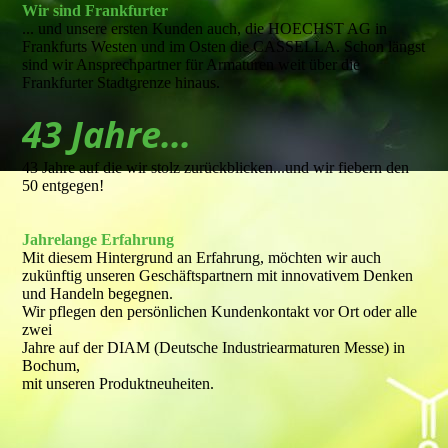
Wir sind Frankfurter
... und unsere ersten Kunden auch, die HOECHST AG in
Frankfurts Westen und im Osten die CASSELLA. Schon längst
sind wir Ansprechpartner für Armaturen weit über die
Frankfurter Stadtgrenze hinaus.
43 Jahre...
43 Jahre auf die wir stolz zurückblicken...und wir fiebern den
50 entgegen!
Jahrelange Erfahrung
Mit diesem Hintergrund an Erfahrung, möchten wir auch
zukünftig unseren Geschäftspartnern mit innovativem Denken
und Handeln begegnen.
Wir pflegen den persönlichen Kundenkontakt vor Ort oder alle
zwei
Jahre auf der DIAM (Deutsche Industriearmaturen Messe) in
Bochum,
mit unseren Produktneuheiten.