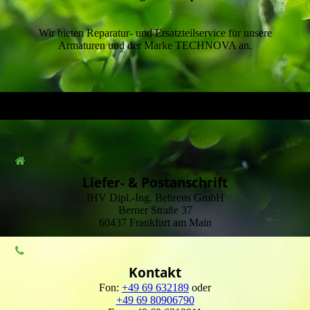
Wir bieten Reparatur- und Ersatzteilservice für unsere
Armaturen und der Marke TECHNOVA an.
Liefer- & Postanschrift
IHV Dipl.-Ing. Behrens GmbH
Berner Straße 37
60437 Frankfurt am Main
Kontakt
Fon:
+49 69 632189
oder
+49 69 80906790